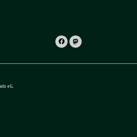
ado eG
.