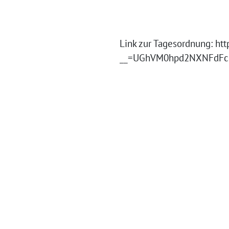
Link zur Tagesordnung: ht
__=UGhVM0hpd2NXNFdF