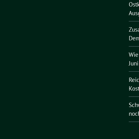
Ost
Aus
Zus
Dem
Wie
Jun
Rei
Kost
Schw
noc