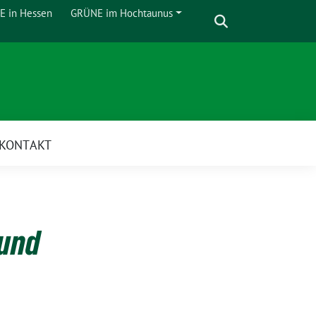
Suche
 in Hessen
GRÜNE im Hochtaunus
Zeige
Untermenü
KONTAKT
 und