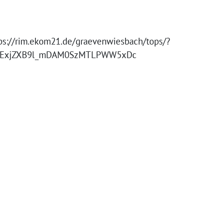
tps://rim.ekom21.de/graevenwiesbach/tops/?
cExjZXB9l_mDAM0SzMTLPWW5xDc