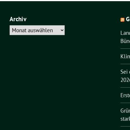
Archiv
G
Archiv
Lan
Bün
Klim
Sei 
202
Erst
Grü
sta