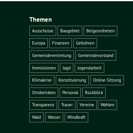
Themen
Ausschüsse
Baugebiet
Beigeordneten
Europa
Finanzen
Gebühren
Gemeindevertretung
Gemeindevorstand
Immissionen
Jagd
Jugendarbeit
Klimakrise
Konstituierung
Online-Sitzung
Ortsbeiräten
Personal
Rückblick
Transparenz
Trauer
Vereine
Wahlen
Wald
Wasser
Windkraft