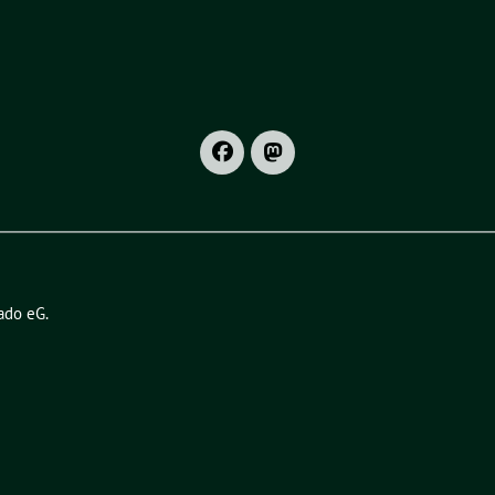
ado eG
.