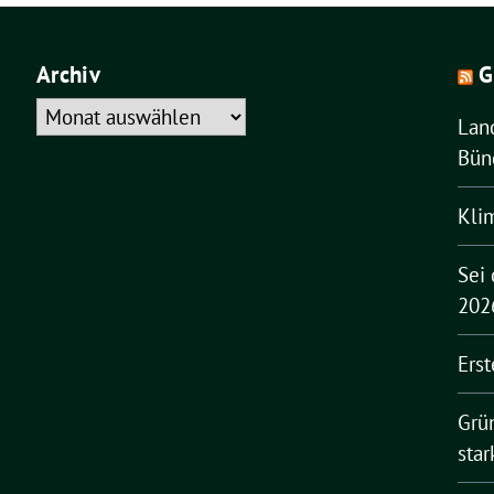
Archiv
G
Archiv
Lan
Bün
Klim
Sei 
202
Erst
Grü
sta