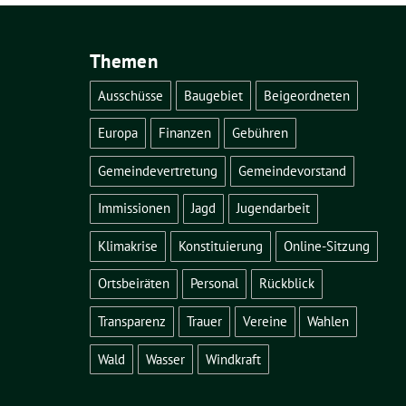
Themen
Ausschüsse
Baugebiet
Beigeordneten
Europa
Finanzen
Gebühren
Gemeindevertretung
Gemeindevorstand
Immissionen
Jagd
Jugendarbeit
Klimakrise
Konstituierung
Online-Sitzung
Ortsbeiräten
Personal
Rückblick
Transparenz
Trauer
Vereine
Wahlen
Wald
Wasser
Windkraft