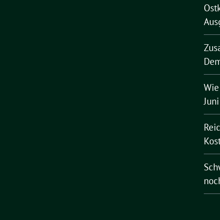
Ost
Aus
Zus
Dem
Wie
Jun
Rei
Kost
Schw
noc