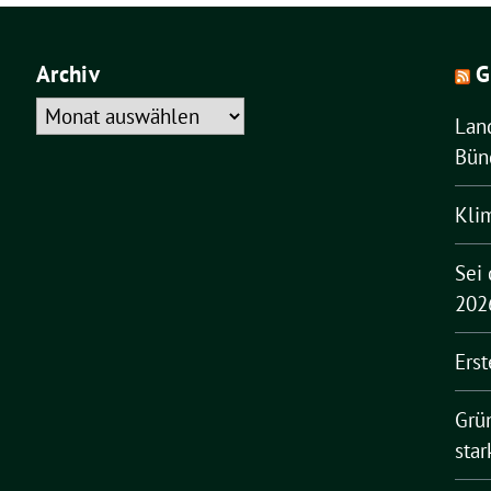
Archiv
G
Archiv
Lan
Bün
Klim
Sei 
202
Erst
Grü
sta