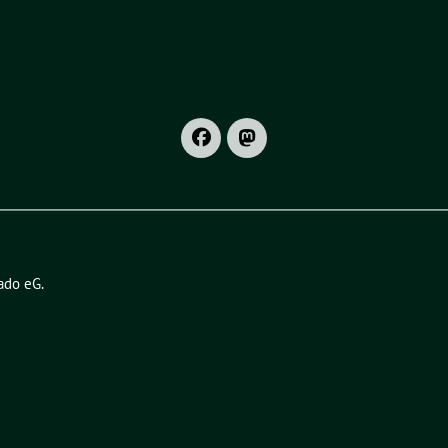
ado eG
.