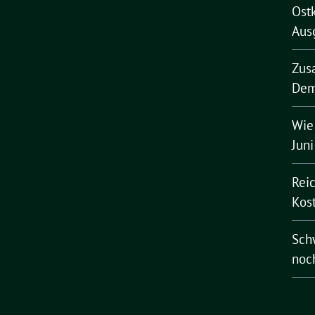
Ost
Aus
Zus
Dem
Wie
Jun
Rei
Kost
Schw
noc