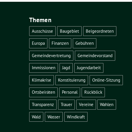
Themen
Ausschüsse
Baugebiet
Beigeordneten
Europa
Finanzen
Gebühren
Gemeindevertretung
Gemeindevorstand
Immissionen
Jagd
Jugendarbeit
Klimakrise
Konstituierung
Online-Sitzung
Ortsbeiräten
Personal
Rückblick
Transparenz
Trauer
Vereine
Wahlen
Wald
Wasser
Windkraft