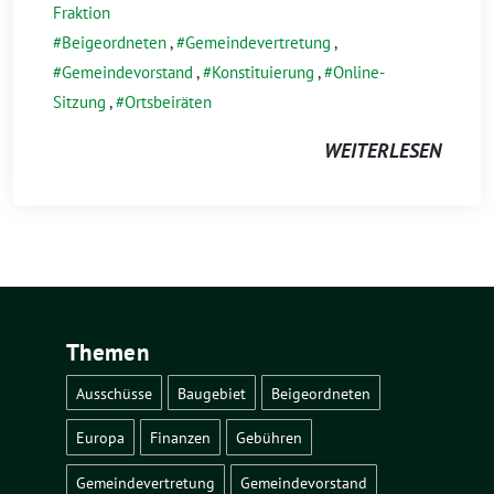
Fraktion
Beigeordneten
,
Gemeindevertretung
,
Gemeindevorstand
,
Konstituierung
,
Online-
Sitzung
,
Ortsbeiräten
WEITERLESEN
Themen
Ausschüsse
Baugebiet
Beigeordneten
Europa
Finanzen
Gebühren
Gemeindevertretung
Gemeindevorstand