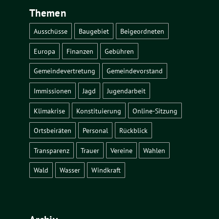
Themen
Ausschüsse
Baugebiet
Beigeordneten
Europa
Finanzen
Gebühren
Gemeindevertretung
Gemeindevorstand
Immissionen
Jagd
Jugendarbeit
Klimakrise
Konstituierung
Online-Sitzung
Ortsbeiräten
Personal
Rückblick
Transparenz
Trauer
Vereine
Wahlen
Wald
Wasser
Windkraft