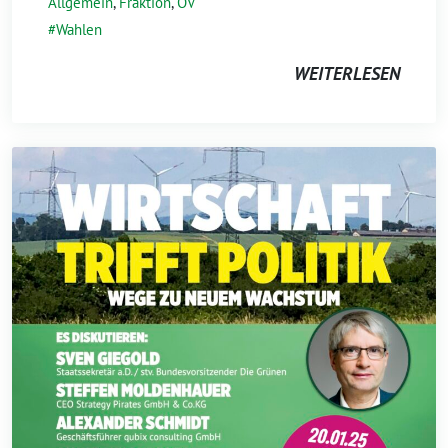
Allgemein
,
Fraktion
,
OV
Wahlen
WEITERLESEN