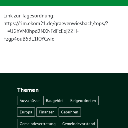
Link zur Tagesordnung:
https://rim.ekom21.de/graevenwiesbach/tops/?
__=UGhVM0hpd2NXNFdFcExjZZH-
Fzgp4ouB53L1lOYCwio
Themen
Ausschüsse
Baugebiet
Beigeordneten
Europa
Finanzen
Gebühren
Gemeindevertretung
Gemeindevorstand