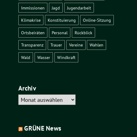
Immissionen
Jagd
Jugendarbeit
Klimakrise
Konstituierung
Online-Sitzung
Ortsbeiräten
Personal
Rückblick
Transparenz
Trauer
Vereine
Wahlen
Wald
Wasser
Windkraft
Archiv
Archiv
GRÜNE News