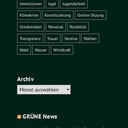
Immissionen
Jagd
Jugendarbeit
Klimakrise
Konstituierung
Online-Sitzung
Ortsbeiräten
Personal
Rückblick
Transparenz
Trauer
Vereine
Wahlen
Wald
Wasser
Windkraft
Archiv
Archiv
GRÜNE News