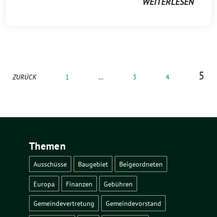
WEITERLESEN
5
ZURÜCK
1
…
3
4
Themen
Ausschüsse
Baugebiet
Beigeordneten
Europa
Finanzen
Gebühren
Gemeindevertretung
Gemeindevorstand