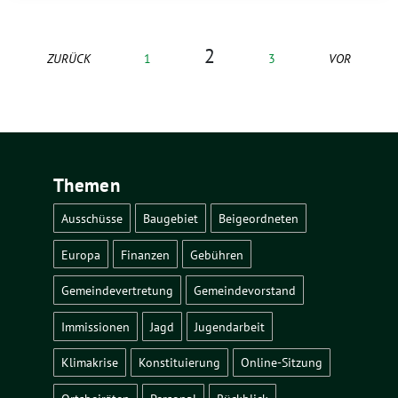
2
ZURÜCK
1
3
VOR
Themen
Ausschüsse
Baugebiet
Beigeordneten
Europa
Finanzen
Gebühren
Gemeindevertretung
Gemeindevorstand
Immissionen
Jagd
Jugendarbeit
Klimakrise
Konstituierung
Online-Sitzung